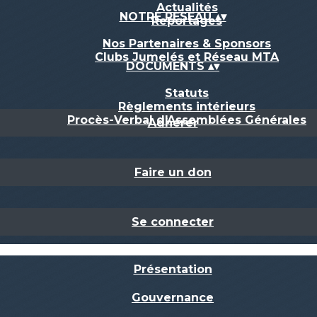
Actualités
NOTRE RESEAU
▴
▾
Reportages
Nos Partenaires & Sponsors
Clubs Jumelés et Réseau MTA
DOCUMENTS
▴
▾
Statuts
Règlements intérieurs
Procès-Verbal d'Assemblées Générales
Adhérer
Faire un don
Se connecter
Présentation
Gouvernance