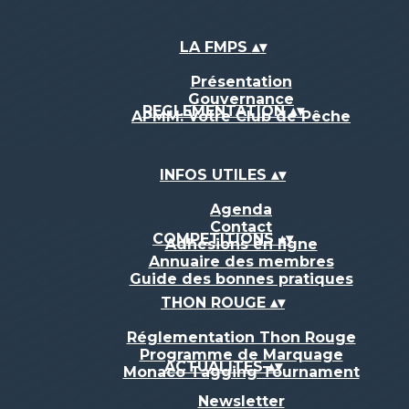
LA FMPS
▴
▾
Présentation
Gouvernance
REGLEMENTATION
▴
▾
APMM: Votre Club de Pêche
INFOS UTILES
▴
▾
Agenda
Contact
COMPETITIONS
▴
▾
Adhésions en ligne
Annuaire des membres
Guide des bonnes pratiques
THON ROUGE
▴
▾
Réglementation Thon Rouge
Programme de Marquage
ACTUALITES
▴
▾
Monaco Tagging Tournament
Newsletter